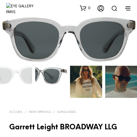
0
ACCUEIL
/
NEW ARRIVALS
/
SUNGLASSES
Garrett Leight BROADWAY LLG