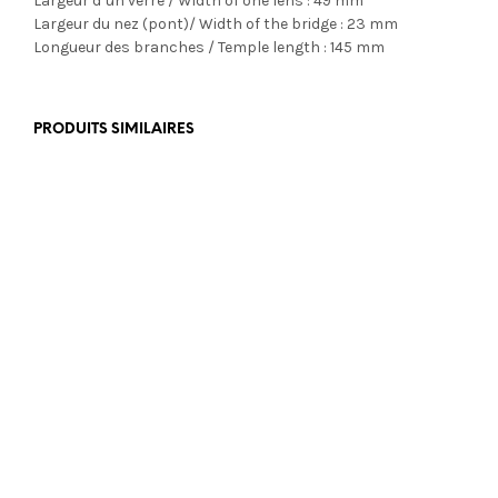
Largeur d’un verre / Width of one lens : 49 mm
Largeur du nez (pont)/ Width of the bridge : 23 mm
Longueur des branches / Temple length : 145 mm
PRODUITS SIMILAIRES
€
499,00
€
355,00