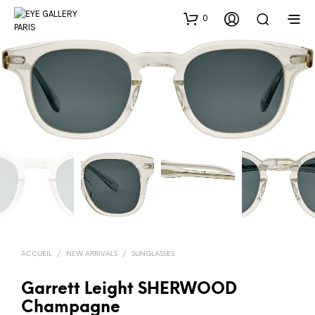
0
ACCUEIL
/
NEW ARRIVALS
/
SUNGLASSES
Garrett Leight SHERWOOD
Champagne