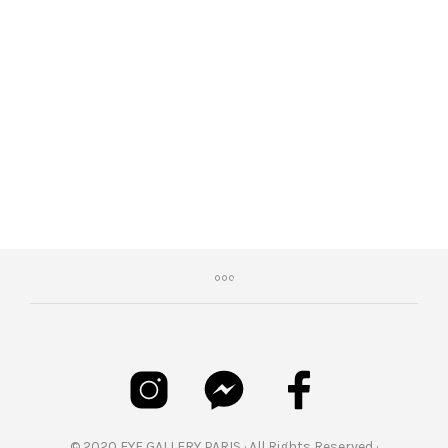
€
219,00
© 2020 EYE GALLERY PARIS · All Rights Reserved ·