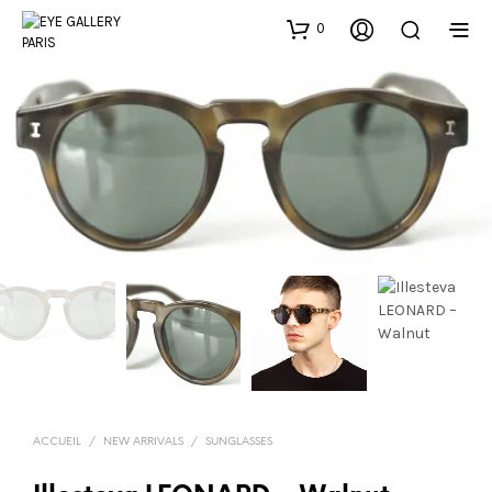
0
ACCUEIL
/
NEW ARRIVALS
/
SUNGLASSES