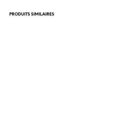
PRODUITS SIMILAIRES
€
750,00
€
995,00