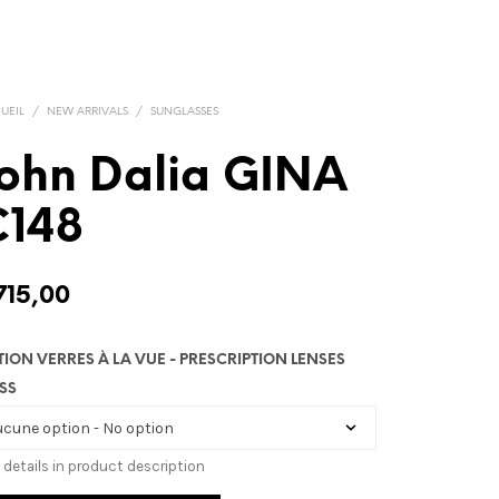
UEIL
/
NEW ARRIVALS
/
SUNGLASSES
ohn Dalia GINA
C148
715,00
TION VERRES À LA VUE - PRESCRIPTION LENSES
SS
 details in product description