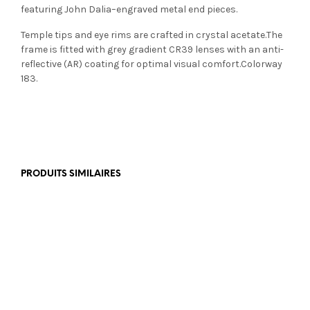
featuring John Dalia–engraved metal end pieces.
Temple tips and eye rims are crafted in crystal acetate.The
frame is fitted with grey gradient CR39 lenses with an anti-
reflective (AR) coating for optimal visual comfort.Colorway
183.
PRODUITS SIMILAIRES
€
179,00
€
390,00