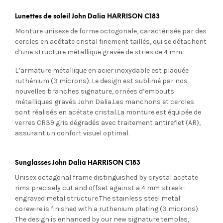
Lunettes de soleil John Dalia HARRISON C183
Monture unisexe de forme octogonale, caractérisée par des
cercles en acétate cristal finement taillés, qui se détachent
d’une structure métallique gravée de stries de 4 mm.
L’armature métallique en acier inoxydable est plaquée
ruthénium (3 microns). Le design est sublimé par nos
nouvelles branches signature, ornées d’embouts
métalliques gravés John Dalia.Les manchons et cercles
sont réalisés en acétate cristal.La monture est équipée de
verres CR39 gris dégradés avec traitement antireflet (AR),
assurant un confort visuel optimal.
Sunglasses John Dalia HARRISON C183
Unisex octagonal frame distinguished by crystal acetate
rims precisely cut and offset against a 4 mm streak-
engraved metal structure.The stainless steel metal
corewire is finished with a ruthenium plating (3 microns).
The design is enhanced by our new signature temples,