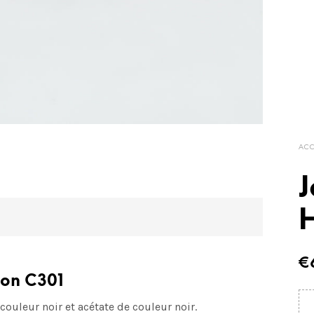
ACC
J
€
son C301
uleur noir et acétate de couleur noir.