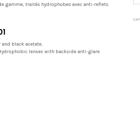
de gamme, traités hydrophobes avec anti-reflets
CAT
01
and black acetate.
 Hydrophobic lenses with
backside anti-glare