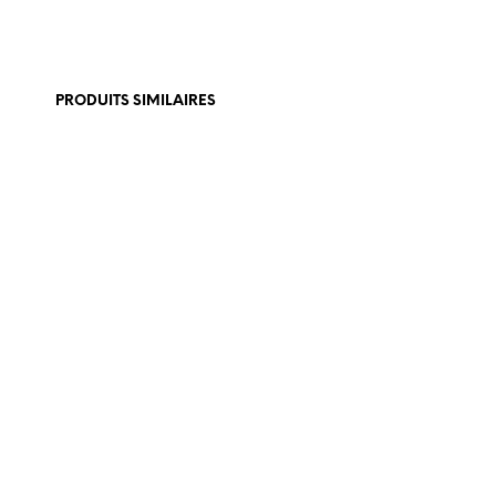
PRODUITS SIMILAIRES
€
465,
€
179,00