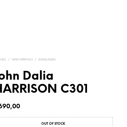
UEIL
/
NEW ARRIVALS
/
SUNGLASSES
ohn Dalia
HARRISON C301
690,00
OUT OF STOCK