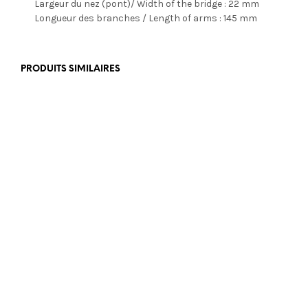
Largeur du nez (pont)/ Width of the bridge : 22 mm
Longueur des branches / Length of arms : 145 mm
PRODUITS SIMILAIRES
€
355,00
€
179,00