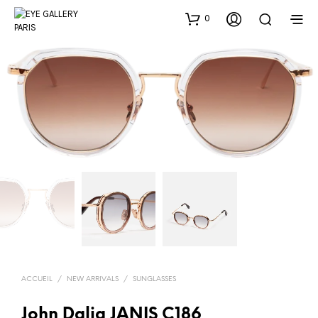
0
ACCUEIL
/
NEW ARRIVALS
/
SUNGLASSES
John Dalia JANIS C186