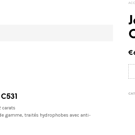
ACC
J
€
CAT
S C531
 carats
de gamme, traités hydrophobes avec anti-