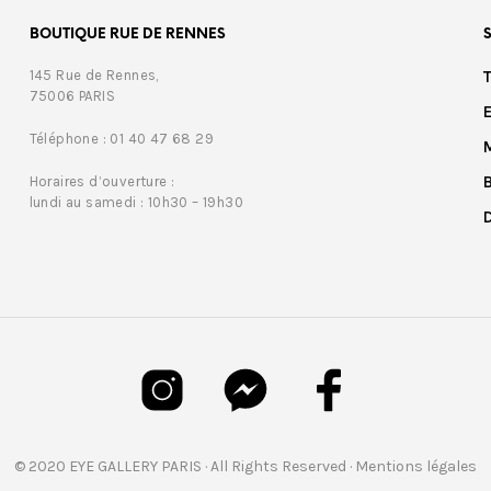
BOUTIQUE RUE DE RENNES
145 Rue de Rennes,
75006 PARIS
Téléphone : 01 40 47 68 29
Horaires d’ouverture :
lundi au samedi : 10h30 – 19h30
© 2020 EYE GALLERY PARIS · All Rights Reserved ·
Mentions légales