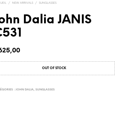
UEIL
/
NEW ARRIVALS
/
SUNGLASSES
ohn Dalia JANIS
C531
625,00
OUT OF STOCK
ÉGORIES :
JOHN DALIA
,
SUNGLASSES