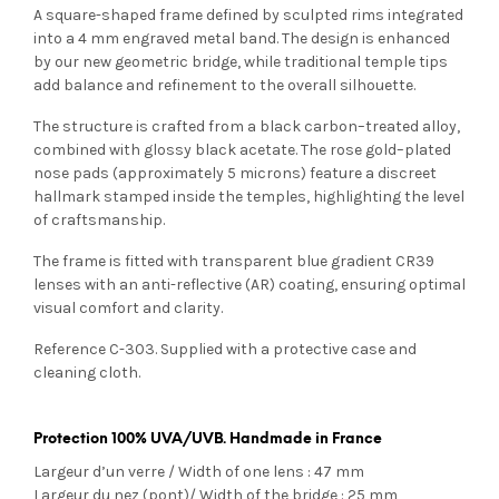
A square-shaped frame defined by sculpted rims integrated
into a 4 mm engraved metal band. The design is enhanced
by our new geometric bridge, while traditional temple tips
add balance and refinement to the overall silhouette.
The structure is crafted from a black carbon–treated alloy,
combined with glossy black acetate. The rose gold–plated
nose pads (approximately 5 microns) feature a discreet
hallmark stamped inside the temples, highlighting the level
of craftsmanship.
The frame is fitted with transparent blue gradient CR39
lenses with an anti-reflective (AR) coating, ensuring optimal
visual comfort and clarity.
Reference C-303. Supplied with a protective case and
cleaning cloth.
Protection 100% UVA/UVB.
Handmade in France
Largeur d’un verre / Width of one lens : 47 mm
Largeur du nez (pont)/ Width of the bridge : 25 mm