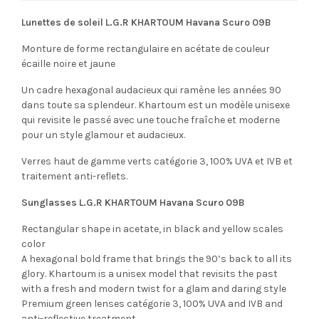
Lunettes de soleil L.G.R KHARTOUM Havana Scuro 09B
Monture de forme rectangulaire en acétate de couleur
écaille noire et jaune
Un cadre hexagonal audacieux qui ramène les années 90
dans toute sa splendeur. Khartoum est un modèle unisexe
qui revisite le passé avec une touche fraîche et moderne
pour un style glamour et audacieux.
Verres haut de gamme verts catégorie 3, 100% UVA et IVB et
traitement anti-reflets.
Sunglasses L.G.R KHARTOUM Havana Scuro 09B
Rectangular shape in acetate, in black and yellow scales
color
A hexagonal bold frame that brings the 90’s back to all its
glory. Khartoum is a unisex model that revisits the past
with a fresh and modern twist for a glam and daring style
Premium green lenses catégorie 3, 100% UVA and IVB and
anti-reflective treatment.