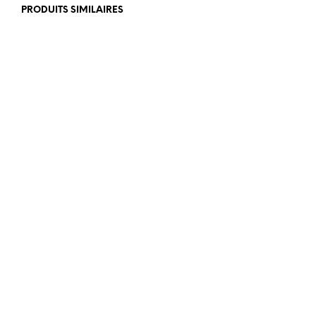
PRODUITS SIMILAIRES
€
179,00
€
358,00
€
499,00