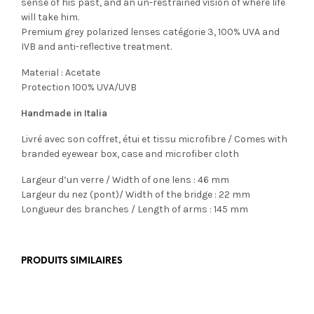
sense of his past, and an un-restrained vision of where life
will take him.
Premium grey polarized lenses catégorie 3, 100% UVA and
IVB and anti-reflective treatment.
Material : Acetate
Protection 100% UVA/UVB
Handmade in Italia
Livré avec son coffret, étui et tissu microfibre / Comes with
branded eyewear box, case and microfiber cloth
Largeur d’un verre / Width of one lens : 46 mm
Largeur du nez (pont)/ Width of the bridge : 22 mm
Longueur des branches / Length of arms : 145 mm
PRODUITS SIMILAIRES