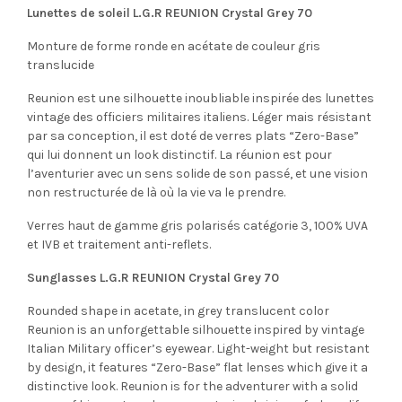
Lunettes de soleil L.G.R REUNION Crystal Grey 70
Monture de forme ronde en acétate de couleur gris
translucide
Reunion est une silhouette inoubliable inspirée des lunettes
vintage des officiers militaires italiens. Léger mais résistant
par sa conception, il est doté de verres plats “Zero-Base”
qui lui donnent un look distinctif. La réunion est pour
l’aventurier avec un sens solide de son passé, et une vision
non restructurée de là où la vie va le prendre.
Verres haut de gamme gris polarisés catégorie 3, 100% UVA
et IVB et traitement anti-reflets.
Sunglasses L.G.R REUNION Crystal Grey 70
Rounded shape in acetate, in grey translucent color
Reunion is an unforgettable silhouette inspired by vintage
Italian Military officer’s eyewear. Light-weight but resistant
by design, it features “Zero-Base” flat lenses which give it a
distinctive look. Reunion is for the adventurer with a solid