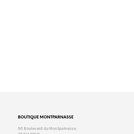
€
179,00
€
465,
BOUTIQUE MONTPARNASSE
90 Boulevard du Montparnasse,