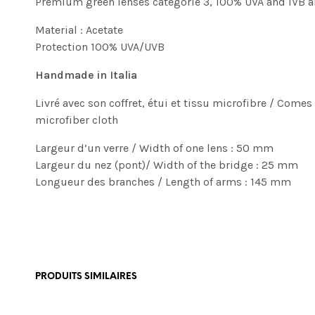
Premium green lenses catégorie 3, 100% UVA and IVB an
Material : Acetate
Protection 100% UVA/UVB
Handmade in Italia
Livré avec son coffret, étui et tissu microfibre / Come
microfiber cloth
Largeur d’un verre / Width of one lens : 50 mm
Largeur du nez (pont)/ Width of the bridge : 25 mm
Longueur des branches / Length of arms : 145 mm
PRODUITS SIMILAIRES