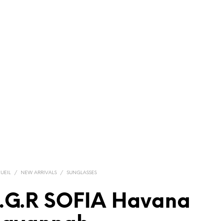
UEIL
/
NEW ARRIVALS
/
SUNGLASSES
L.G.R SOFIA Havana