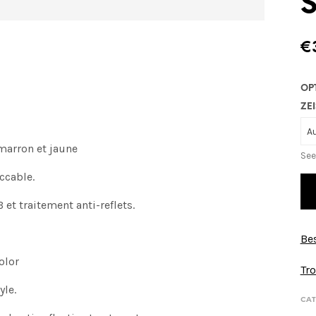
€
OP
ZEI
marron et jaune
See
ccable.
et traitement anti-reflets.
Bes
olor
Tro
yle.
CAT