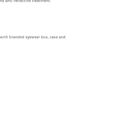
d anti-reflective treatment.
s with branded eyewear box, case and