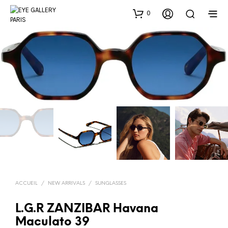
0
ACCUEIL
/
NEW ARRIVALS
/
SUNGLASSES
L.G.R ZANZIBAR Havana
Maculato 39