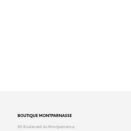
€
465,00
€
358,
BOUTIQUE MONTPARNASSE
90 Boulevard du Montparnasse,