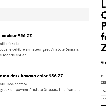
L
P
f
e couleur 956 ZZ
ille foncée.
our le célèbre armateur grec Aristote Onassis,
e monde entier.
€
inton dark havana color 956 ZZ
OP
ZEI
ellulose acetate.
greek shipowner Aristote Onassis, this frame is
See