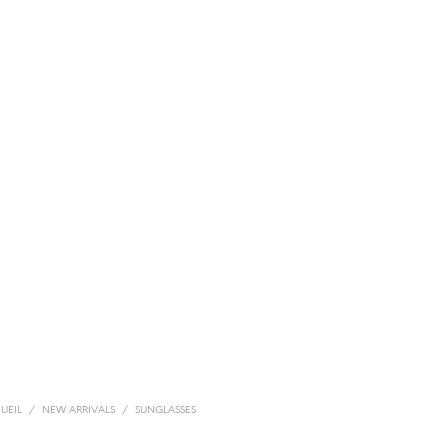
UEIL
/
NEW ARRIVALS
/
SUNGLASSES