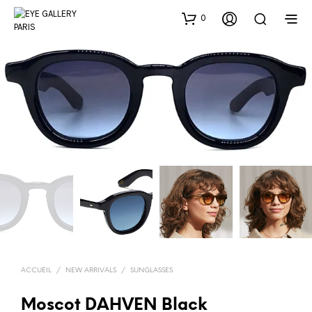
0
ACCUEIL
/
NEW ARRIVALS
/
SUNGLASSES
Moscot DAHVEN Black