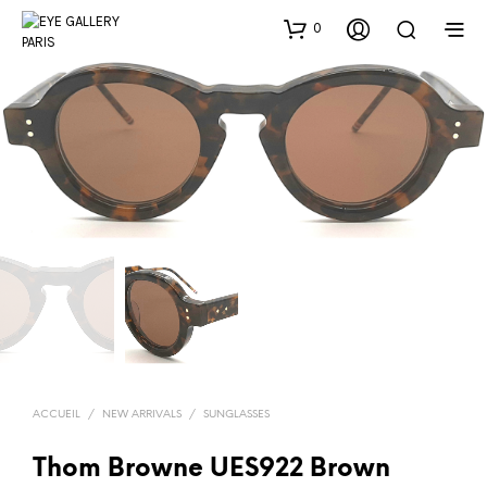
0
ACCUEIL
/
NEW ARRIVALS
/
SUNGLASSES
Thom Browne UES922 Brown