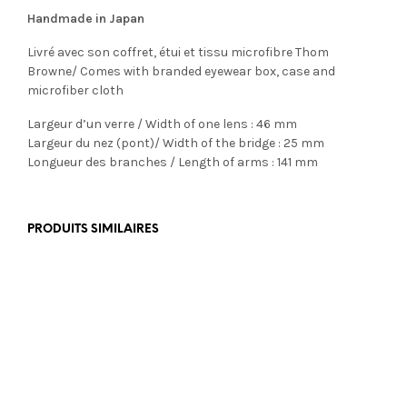
Handmade in Japan
Livré avec son coffret, étui et tissu microfibre Thom
Browne/ Comes with branded eyewear box, case and
microfiber cloth
Largeur d’un verre / Width of one lens : 46 mm
Largeur du nez (pont)/ Width of the bridge : 25 mm
Longueur des branches / Length of arms : 141 mm
PRODUITS SIMILAIRES
€
499,00
€
465,00