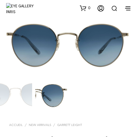
0
ACCUEIL
/
NEW ARRIVALS
/
GARRETT LEIGHT