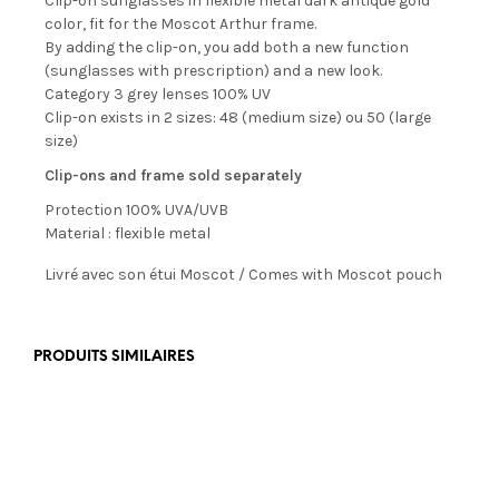
Clip-on sunglasses in flexible metal dark antique gold
color, fit for the Moscot Arthur frame.
By adding the clip-on, you add both a new function
(sunglasses with prescription) and a new look.
Category 3 grey lenses 100% UV
Clip-on exists in 2 sizes: 48 (medium size) ou 50 (large
size)
Clip-ons and frame sold separately
Protection 100% UVA/UVB
Material : flexible metal
Livré avec son étui Moscot / Comes with Moscot pouch
PRODUITS SIMILAIRES