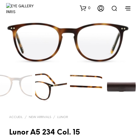
0
ACCUEIL
/
NEW ARRIVALS
/
LUNOR
Lunor A5 234 Col. 15