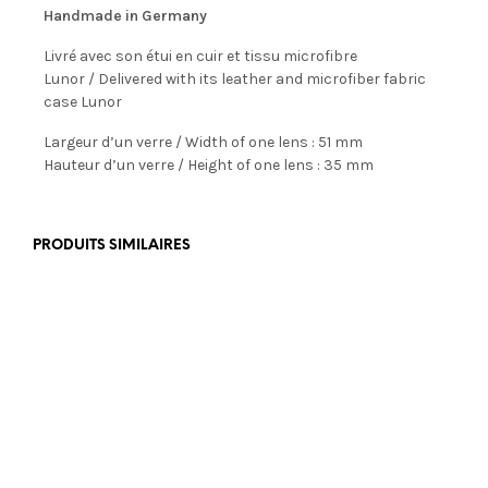
Handmade in Germany
Livré avec son étui en cuir et tissu microfibre
Lunor / Delivered with its leather and microfiber fabric
case Lunor
Largeur d’un verre / Width of one lens : 51 mm
Hauteur d’un verre / Height of one lens : 35 mm
PRODUITS SIMILAIRES
€
199,00
€
355,00