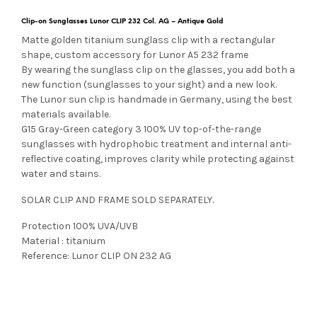
Clip-on Sunglasses Lunor CLIP 232 Col. AG – Antique Gold
Matte golden titanium sunglass clip with a rectangular
shape, custom accessory for Lunor A5 232 frame
By wearing the sunglass clip on the glasses, you add both a
new function (sunglasses to your sight) and a new look.
The Lunor sun clip is handmade in Germany, using the best
materials available.
G15 Gray-Green category 3 100% UV top-of-the-range
sunglasses with hydrophobic treatment and internal anti-
reflective coating, improves clarity while protecting against
water and stains.
SOLAR CLIP AND FRAME SOLD SEPARATELY.
Protection 100% UVA/UVB
Material : titanium
Reference: Lunor CLIP ON 232 AG