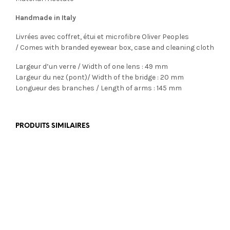
Handmade in Italy
Livrées avec coffret, étui et microfibre Oliver Peoples
/ Comes with branded eyewear box, case and cleaning cloth
Largeur d’un verre / Width of one lens : 49 mm
Largeur du nez (pont)/ Width of the bridge : 20 mm
Longueur des branches / Length of arms : 145 mm
PRODUITS SIMILAIRES
€
465,00
€
390,00