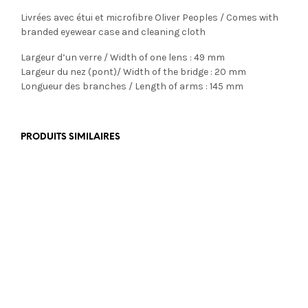
Livrées avec étui et microfibre Oliver Peoples / Comes with
branded eyewear case and cleaning cloth
Largeur d’un verre / Width of one lens : 49 mm
Largeur du nez (pont)/ Width of the bridge : 20 mm
Longueur des branches / Length of arms : 145 mm
PRODUITS SIMILAIRES
€
199,00
€
499,00