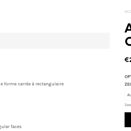
ACC
A
C
€
OP
 de forme carrée à rectangulaire
ZEI
See
gular faces