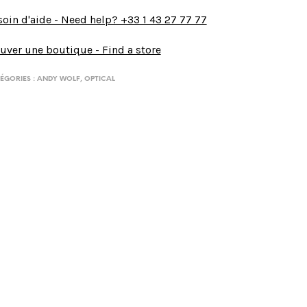
oin d'aide - Need help? +33 1 43 27 77 77
uver une boutique - Find a store
ÉGORIES :
ANDY WOLF
,
OPTICAL