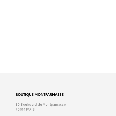
€
350,00
€
499,
BOUTIQUE MONTPARNASSE
90 Boulevard du Montparnasse,
75014 PARIS