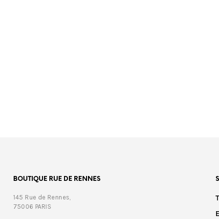
00
€
199,00
BOUTIQUE RUE DE RENNES
145 Rue de Rennes,
75006 PARIS