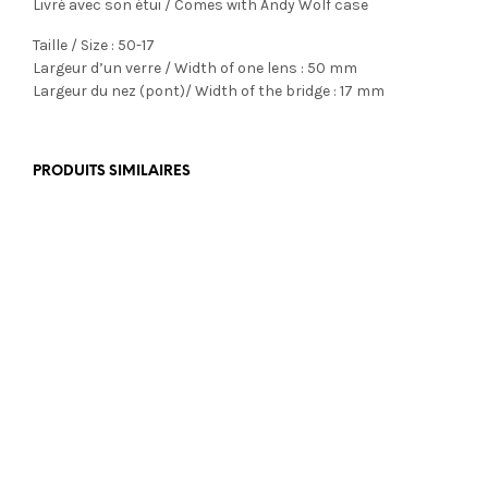
Livré avec son étui / Comes with Andy Wolf case
Taille / Size : 50-17
Largeur d’un verre / Width of one lens : 50 mm
Largeur du nez (pont)/ Width of the bridge : 17 mm
PRODUITS SIMILAIRES
€
469,00
€
499,00