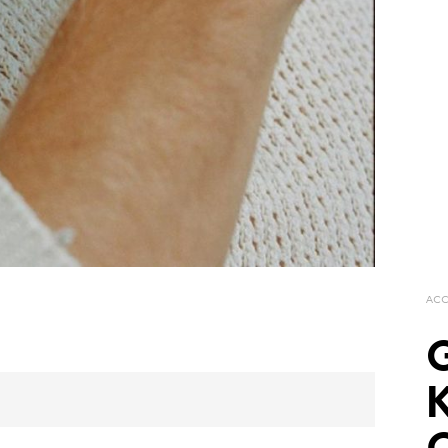
ACC
G