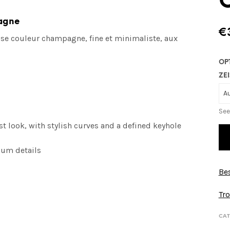
pagne
€
ose couleur champagne, fine et minimaliste, aux
OP
ZEI
See
 look, with stylish curves and a defined keyhole
ium details
Bes
Tro
CAT