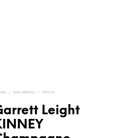
UEIL
/
NEW ARRIVALS
/
OPTICAL
arrett Leight
KINNEY