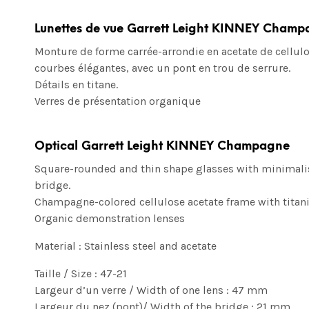
Lunettes de vue Garrett Leight KINNEY Cham
Monture de forme carrée-arrondie en acetate de cellul
courbes élégantes, avec un pont en trou de serrure.
Détails en titane.
Verres de présentation organique
Optical Garrett Leight KINNEY Champagne
Square-rounded and thin shape glasses with minimalist
bridge.
Champagne-colored cellulose acetate frame with titan
Organic demonstration lenses
Material : Stainless steel and acetate
Taille / Size : 47-21
Largeur d’un verre / Width of one lens : 47 mm
Largeur du nez (pont)/ Width of the bridge : 21 mm