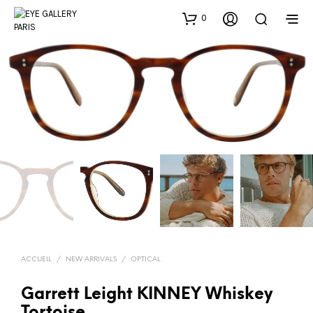
0
ACCUEIL
/
NEW ARRIVALS
/
OPTICAL
Garrett Leight KINNEY Whiskey