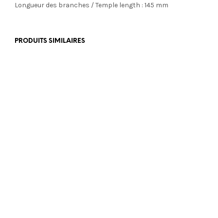
Longueur des branches / Temple length : 145 mm
PRODUITS SIMILAIRES
€
350,00
€
469,00
€
499,00