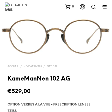
0
ACCUEIL
/
NEW ARRIVALS
/
OPTICAL
KameManNen 102 AG
€
529,00
OPTION VERRES À LA VUE - PRESCRIPTION LENSES
ZEISS