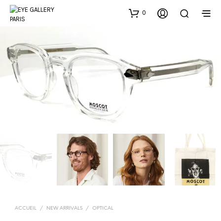
0
ACCUEIL
/
NEW ARRIVALS
/
OPTICAL