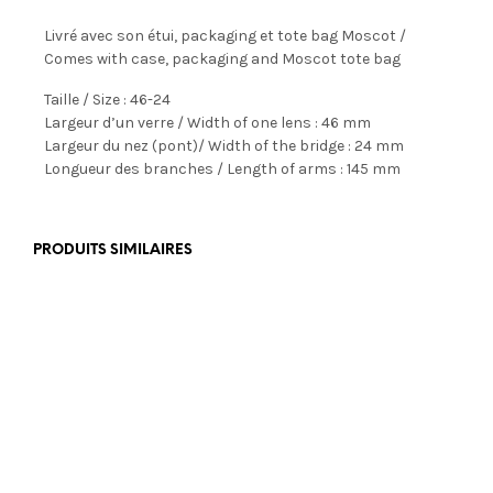
Livré avec son étui, packaging et tote bag Moscot /
Comes with case, packaging and Moscot tote bag
Taille / Size : 46-24
Largeur d’un verre / Width of one lens : 46 mm
Largeur du nez (pont)/ Width of the bridge : 24 mm
Longueur des branches / Length of arms : 145 mm
PRODUITS SIMILAIRES
€
350,00
€
179,00