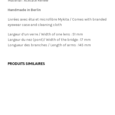
Material : Acetate Renew
Handmade in Berlin
Livrées avec étui et microfibre Mykita / Comes with branded
eyewear case and cleaning cloth
Largeur d’un verre / Width of one lens : 51 mm
Largeur du nez (pont)/ Width of the bridge : 17 mm
Longueur des branches / Length of arms : 145 mm
PRODUITS SIMILAIRES
€
469,00
€
350,00