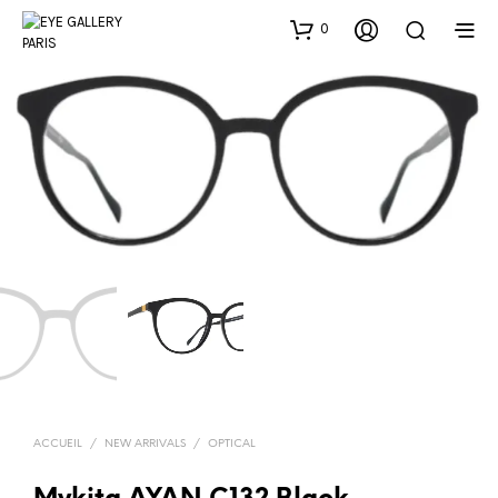
0
ACCUEIL
/
NEW ARRIVALS
/
OPTICAL