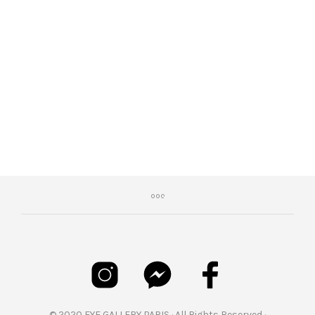
€
469,00
© 2020 EYE GALLERY PARIS · All Rights Reserved ·