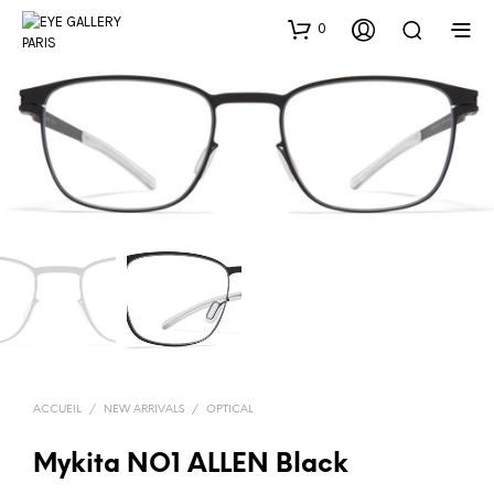
0
ACCUEIL
/
NEW ARRIVALS
/
OPTICAL
Mykita NO1 ALLEN Black