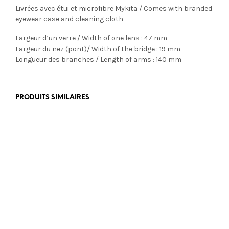
Livrées avec étui et microfibre Mykita / Comes with branded
eyewear case and cleaning cloth
Largeur d’un verre / Width of one lens : 47 mm
Largeur du nez (pont)/ Width of the bridge : 19 mm
Longueur des branches / Length of arms : 140 mm
PRODUITS SIMILAIRES
€
199,00
€
350,00