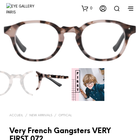
0
ACCUEIL
/
NEW ARRIVALS
/
OPTICAL
Very French Gangsters VERY
FIRST 072