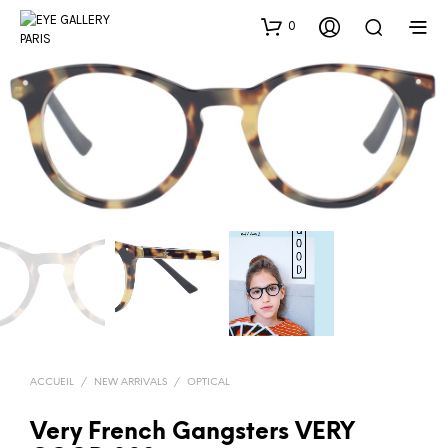
0
ACCUEIL
/
NEW ARRIVALS
/
OPTICAL
Very French Gangsters VERY