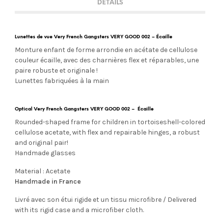
DETAILS
Lunettes de vue Very French Gangsters VERY GOOD 002 – Écaille
Monture enfant de forme arrondie en acétate de cellulose
couleur écaille, avec des charnières flex et réparables, une
paire robuste et originale !
Lunettes fabriquées à la main
Optical Very French Gangsters VERY GOOD 002 – Écaille
Rounded-shaped frame for children in tortoiseshell-colored
cellulose acetate, with flex and repairable hinges, a robust
and original pair!
Handmade glasses
Material : Acetate
Handmade in France
Livré avec son étui rigide et un tissu microfibre / Delivered
with its rigid case and a microfiber cloth.