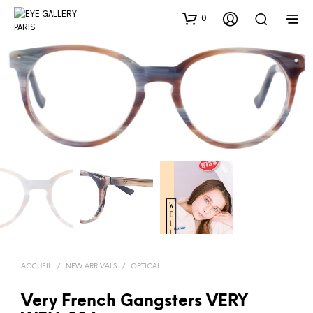
0
ACCUEIL
/
NEW ARRIVALS
/
OPTICAL
Very French Gangsters VERY