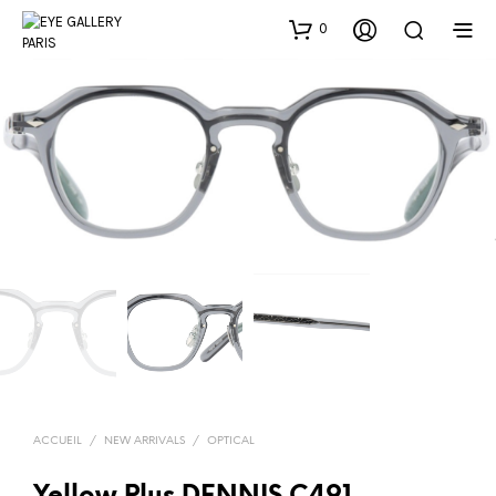
0
ACCUEIL
/
NEW ARRIVALS
/
OPTICAL