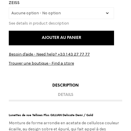
ZEISS
See details in product description
AJOUTER AU PANIER
Besoin d'aide - Need help? +33 1 43 27 77 77
Trouver une boutique - Find a store
DESCRIPTION
DETAILS
Lunettes de vue Yellows Plus GILLIAN Delicate Demi / Gold
Monture de forme arrondie en acetate de cellulose couleur
écaille, au design sobre et épuré, qui fait appel à des