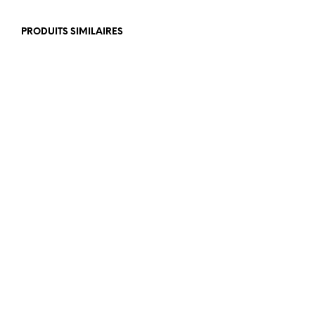
PRODUITS SIMILAIRES
€
469,00
€
399,00
€
389,00