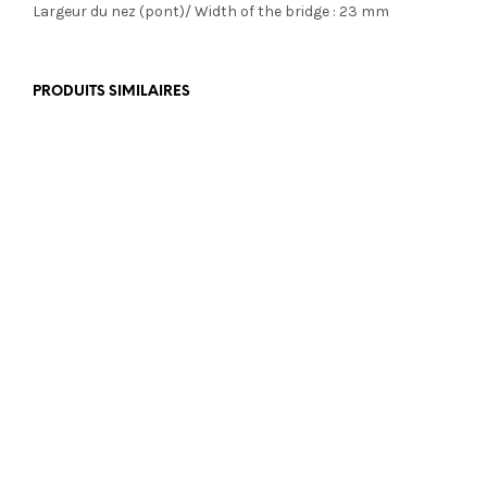
Largeur du nez (pont)/ Width of the bridge : 23 mm
PRODUITS SIMILAIRES
€
499,00
€
469,00
€
199,00