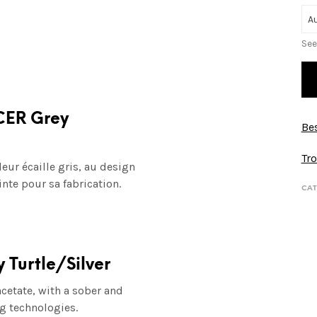
See
NCER Grey
Bes
Tro
eur écaille gris, au design
inte pour sa fabrication.
CAT
 Turtle/Silver
cetate, with a sober and
g technologies.