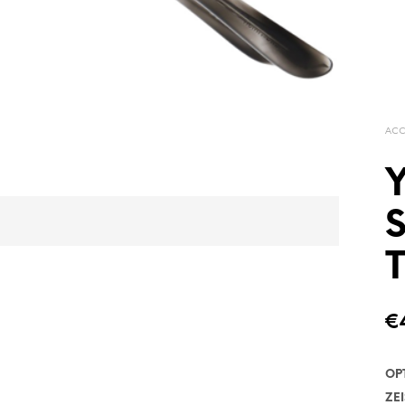
ACC
Y
T
€
OP
ZEI