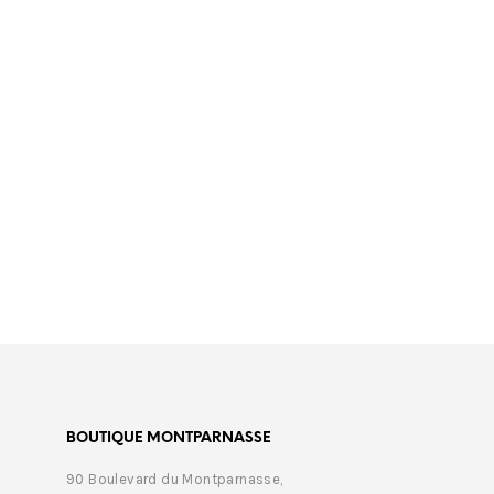
€
350,00
€
389,
BOUTIQUE MONTPARNASSE
90 Boulevard du Montparnasse,