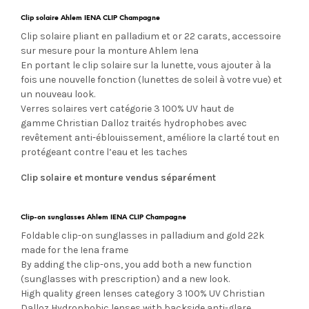
Clip solaire Ahlem IENA CLIP Champagne
Clip solaire pliant en palladium et or 22 carats, accessoire
sur mesure pour la monture Ahlem Iena
En portant le clip solaire sur la lunette, vous ajouter à la
fois une nouvelle fonction (lunettes de soleil à votre vue) et
un nouveau look.
Verres solaires vert catégorie 3 100% UV
haut de
gamme Christian Dalloz traités hydrophobes avec
revêtement anti-éblouissement, améliore la clarté tout en
protégeant contre l’eau et les taches
Clip solaire et monture vendus séparément
Clip-on sunglasses
Ahlem IENA CLIP Champagne
Foldable clip-on sunglasses in palladium and gold 22k
made for the Iena frame
By adding the clip-ons, you add both a new function
(sunglasses with prescription) and a new look.
High quality green lenses category 3 100% UV Christian
Dalloz Hydrophobic lenses with backside anti-glare