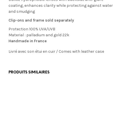
coating, enhances clarity while protecting against water
and smudging
Clip-ons and frame sold separately
Protection 100% UVA/UVB
Material : palladium and gold 22k
Handmade in France
Livré avec son étui en cuir / Comes with leather case
PRODUITS SIMILAIRES
€
199,00
€
549,00