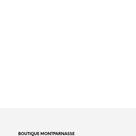
€
179,00
€
465,
BOUTIQUE MONTPARNASSE