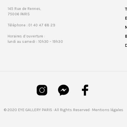
145 Rue de Rennes,
75006 PARIS
Téléphone : 01 40 47 68 29
Horaires d’ouverture :
lundi au samedi : 10h30 – 19h30
© 2020 EYE GALLERY PARIS · All Rights Reserved ·
Mentions légales