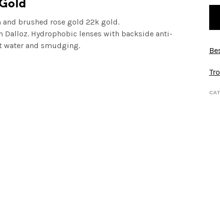
 Gold
 and brushed rose gold 22k gold.
n Dalloz. Hydrophobic lenses with
backside anti-
nst water and smudging.
Bes
Tro
CAT