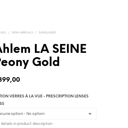
UEIL
/
NEW ARRIVALS
/
SUNGLASSES
Ahlem LA SEINE
Peony Gold
399,00
TION VERRES À LA VUE - PRESCRIPTION LENSES
SS
 details in product description