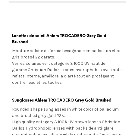
Lunettes de soleil Ahlem TROCADERO Grey Gold
Brushed
Monture solaire de forme hexagonale en palladium et or
gris brossé 22 carats.
Verres solaires vert
catégorie 3 100% UV
haut de
gamme Christian Dalloz, traités hydrophobes avec anti-
reflets interne, améliore la clarté tout en protégeant
contre l’eau et les taches.
Sunglasses Ahlem TROCADERO Grey Gold Brushed
Rounded shape sunglasses in white color of palladium
and brushed grey gold 22k.
High quality category 3 100% UV brown lenses Christian
Dalloz. Hydrophobic lenses with
backside anti-glare
coating, enhances clarity while protecting against water