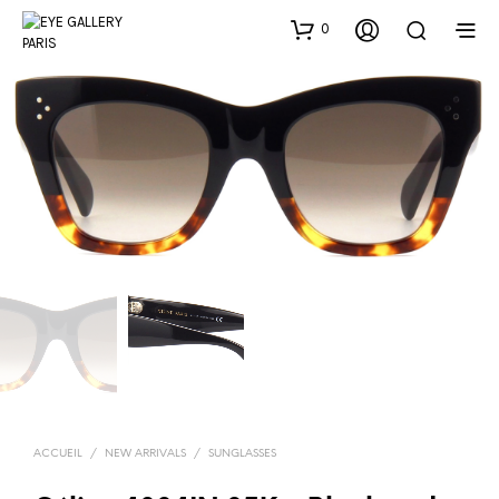
0
ACCUEIL
/
NEW ARRIVALS
/
SUNGLASSES