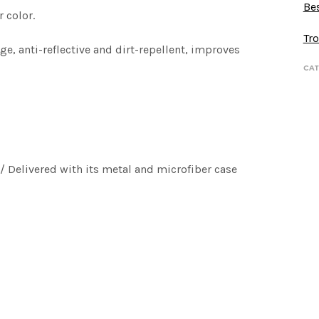
Bes
 color.
Tro
e, anti-reflective and dirt-repellent, improves
CAT
/ Delivered with its metal and microfiber case