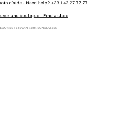
oin d'aide - Need help? +33 1 43 27 77 77
uver une boutique - Find a store
ÉGORIES :
EYEVAN 7285
,
SUNGLASSES