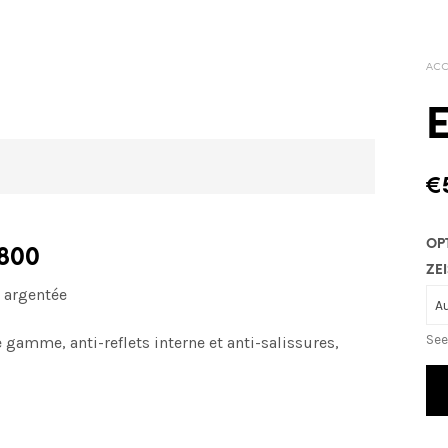
ACC
E
€
OP
 800
ZEI
r argentée
See
 gamme, anti-reflets interne et anti-salissures,