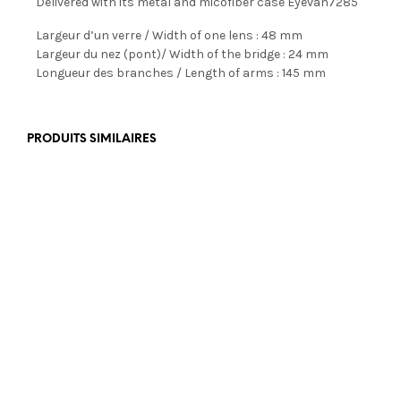
Delivered with its metal and micofiber case Eyevan7285
Largeur d’un verre / Width of one lens : 48 mm
Largeur du nez (pont)/ Width of the bridge : 24 mm
Longueur des branches / Length of arms : 145 mm
PRODUITS SIMILAIRES
€
449,00
€
179,00