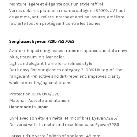
Monture légère et élégante pour un style raffiné
Verres solaires plats bleu marine
catégorie 3 100% UV
haut
de gamme, anti-reflets interne et anti-salissures, améliore
la clarté tout en protégeant contre les taches.
Sunglasses Eyevan 7285 762 7062
Aviator shaped sunglasses frame in Japanese acetate navy
blue, titanium in silver color.
Light and elegant frame for a refined style
Dark navy flat sunglasses category 3 100% UV top-of-the-
range, anti-reflective and dirt-repellent, improves clarity
while protecting against stains.
Protection 100% UVA/UVB
Material : Acétate and titanium
Handmade in Japan
Livré avec son étui en métal et micofibres Eyevan7285/
Delivered with its metal and micofiber case Eyevan7285
Largeur d’un verre / Width of one lens : 48 mm