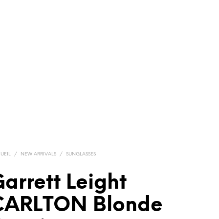
UEIL
/
NEW ARRIVALS
/
SUNGLASSES
arrett Leight
CARLTON Blonde