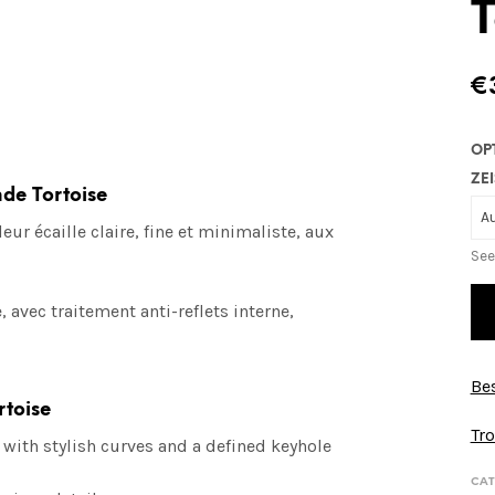
T
€
OP
ZEI
nde Tortoise
ur écaille claire, fine et minimaliste, aux
See
avec traitement anti-reflets interne,
Bes
rtoise
Tro
with stylish curves and a defined keyhole
CAT