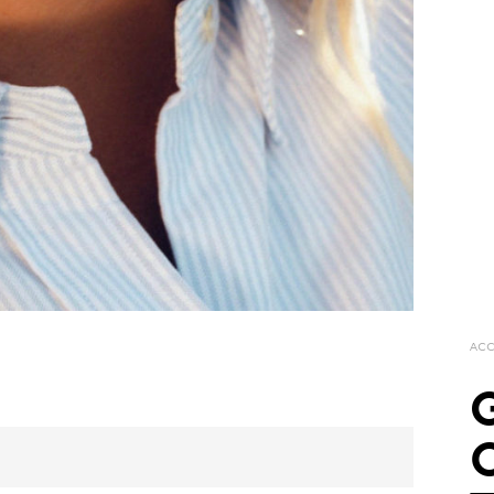
ACC
G