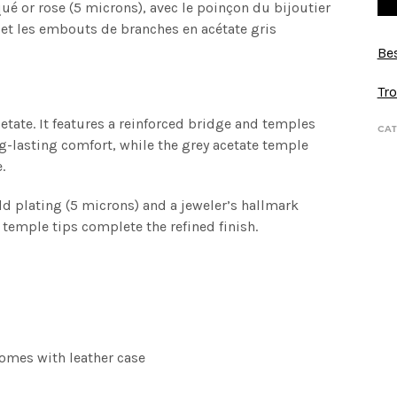
ué or rose (5 microns), avec le poinçon du bijoutier
x et les embouts de branches en acétate gris
Bes
Tro
tate. It features a reinforced bridge and temples
CAT
g-lasting comfort, while the grey acetate temple
.
old plating (5 microns) and a jeweler’s hallmark
 temple tips complete the refined finish.
 Comes with leather case