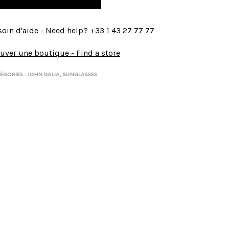
oin d'aide - Need help? +33 1 43 27 77 77
uver une boutique - Find a store
ÉGORIES :
JOHN DALIA
,
SUNGLASSES