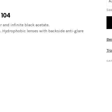
See
 104
 and infinite black acetate.
s. Hydrophobic lenses with
backside anti-glare
Bes
Tro
CAT